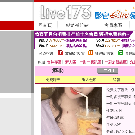
回首頁
點數補給站
會員專區
恭喜五月份消費排行前十名會員 獲得免費點數~
No.3
No.4
-贈點
8,000
點
-贈點
7,0
LV76835**
LV27620**
No.7
No.8
-贈點
4,000
點
-贈點
3,
LV65464**
LV76847**
頻道指數
限制級(火辣)
輔導級(曖昧)
普通級
頻道
台妹專區
│
新人區
│
一對一視訊區
│
一對多視訊區
│
免
(藝菲)
免費聊天
進入包廂
送禮
免費文字聊天: 
一對多視訊聊天: 每
一對一視訊聊天: 每
性別: 女性
年齡: 29 歲
血型: O型
身高: 167 公分(cm