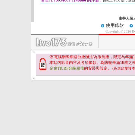
會員[ LV6634609 ]
246886
的評論：
偷吃步的方法，讓
主持人個
使用條款
Copyright © 2026 
依'電腦網際網路分級辦法'為限制級，限定為年滿
1
本站內影音內容及各項條款。為防範未滿
18
歲之
金會TICRF分級服務
的安裝與設定。
(為還給愛護