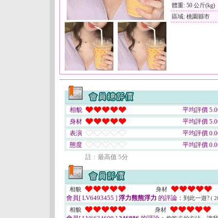
體重: 50 公斤(kg)
區域: 桃園縣市
相貌
平均評價 5.0
身材
平均評價 5.0
表演
平均評價 0.0
態度
平均評價 0.0
註﹕最高值 5分
相貌
身材
會員[ LV6493455 ]
浮力熊熊浮力
的評論：
到此一遊?
( 2
相貌
身材