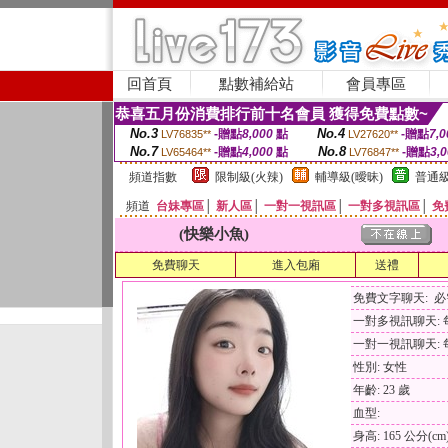
回首頁
點數補給站
會員專區
恭喜五月份消費排行前十名會員 獲得免費點數~
No.3
No.4
-贈點
8,000
點
-贈點
7,0
LV76835**
LV27620**
No.7
No.8
-贈點
4,000
點
-贈點
3,
LV65464**
LV76847**
頻道指數
限制級(火辣)
輔導級(曖昧)
普通級
頻道
台妹專區
│
新人區
│
一對一視訊區
│
一對多視訊區
│
免
(快樂小魚)
免費聊天
進入包廂
送禮
免費文字聊天: 
一對多視訊聊天: 每
一對一視訊聊天: 每
性別: 女性
年齡: 23 歲
血型:
身高: 165 公分(cm