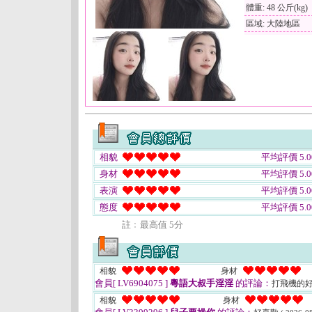
體重: 48 公斤(kg)
區域: 大陸地區
相貌
平均評價 5.0
身材
平均評價 5.0
表演
平均評價 5.0
態度
平均評價 5.0
註﹕最高值 5分
相貌
身材
會員[ LV6904075 ]
粵語大叔手淫淫
的評論：
打飛機的
相貌
身材