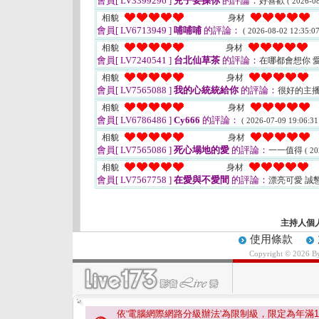
會員[ LV3399296 ]
兒子要操你
的評論：
好喜歡
( 2026-08
相貌
身材
會員[ LV6713949 ]
哺哺哺
的評論：
( 2026-08-02 12:35:07
相貌
身材
會員[ LV7240541 ]
台北仙草茶
的評論：
在哪都會想你 
相貌
身材
會員[ LV7565088 ]
我的心統統給你
的評論：
很好的主播
相貌
身材
會員[ LV6786486 ]
Cy666
的評論：
( 2026-07-09 19:06:31
相貌
身材
會員[ LV7565086 ]
死心塌地的愛
的評論：
一一值得
( 20
相貌
身材
會員[ LV7567758 ]
在愛與不愛間
的評論：
漂亮可愛 誠
主持人個
使用條款
Copyright © 2026 
依'電腦網際網路分級辦法'為限制級，限定為年滿
1