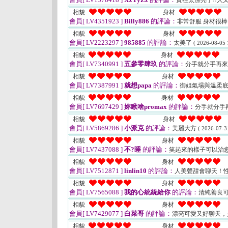
實在太漂亮了!!人
相貌
身材
會員[ LV4351923 ]
Billy886
的評論：
非常舒服 身材很
相貌
身材
會員[ LV2223297 ]
985885
的評論：
太美了
( 2026-08-05 
相貌
身材
會員[ LV7340991 ]
五參零肆玖
的評論：
分手就分手再
相貌
身材
會員[ LV7387991 ]
就想papa
的評論：
御姐氣場與溫柔
相貌
身材
會員[ LV7697429 ]
妳瞅啥promax
的評論：
分手就分手
相貌
身材
會員[ LV5869286 ]
小派克
的評論：
美麗大方
( 2026-07-3
相貌
身材
會員[ LV7437088 ]
不?睡
的評論：
笑起來的樣子可以治
相貌
身材
會員[ LV7512871 ]
linlin10
的評論：
人美聲甜會聊天！
相貌
身材
會員[ LV7565088 ]
我的心統統給你
的評論：
清純善良
相貌
身材
會員[ LV7429077 ]
白菜哥
的評論：
漂亮可愛又好聊天，
相貌
身材