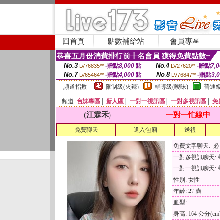
回首頁
點數補給站
會員專區
恭喜五月份消費排行前十名會員 獲得免費點數~
No.3
No.4
-贈點
8,000
點
-贈點
7,0
LV76835**
LV27620**
No.7
No.8
-贈點
4,000
點
-贈點
3,
LV65464**
LV76847**
頻道指數
限制級(火辣)
輔導級(曖昧)
普通級
頻道
台妹專區
│
新人區
│
一對一視訊區
│
一對多視訊區
│
免
(江霖禾)
一對一忙線中
免費聊天
進入包廂
送禮
免費文字聊天: 
一對多視訊聊天: 每
一對一視訊聊天: 每
性別: 女性
年齡: 27 歲
血型:
身高: 164 公分(cm