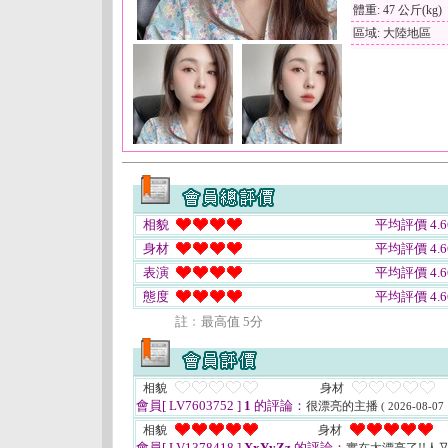
體重: 47 公斤(kg)
區域: 大陸地區
相貌
平均評價 4.6
身材
平均評價 4.6
表演
平均評價 4.6
態度
平均評價 4.6
註﹕最高值 5分
相貌
身材
會員[ LV7603752 ]
1
的評論：
很漂亮的主播
( 2026-08-07 
相貌
身材
會員[ LV1378418 ]
XxYyZz
的評論：