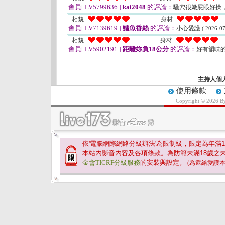
會員[ LV5799636 ]
kai2048
的評論：
騷穴很嫩屁眼好操
相貌
身材
會員[ LV7139619 ]
鱈魚香絲
的評論：
小心愛護
( 2026-07
相貌
身材
會員[ LV5902191 ]
距離妳負18公分
的評論：
好有韻味
主持人個
使用條款
Copyright © 2026 
依'電腦網際網路分級辦法'為限制級，限定為年滿
1
本站內影音內容及各項條款。為防範未滿
18
歲之
金會TICRF分級服務
的安裝與設定。
(為還給愛護