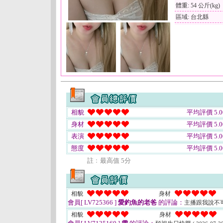
體重: 54 公斤(kg)
區域: 台北縣
相貌
平均評價 5.0
身材
平均評價 5.0
表演
平均評價 5.0
態度
平均評價 5.0
註﹕最高值 5分
相貌
身材
會員[ LV725366 ]
愛釣魚的老爸
的評論：
主播跟我說不
相貌
身材