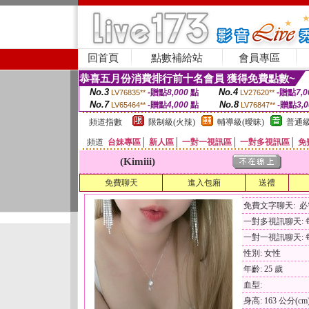
回首頁
點數補給站
會員專區
恭喜五月份消費排行前十名會員 獲得免費點數~
No.3
No.4
-贈點
8,000
點
-贈點
7,0
LV76835**
LV27620**
No.7
No.8
-贈點
4,000
點
-贈點
3,
LV65464**
LV76847**
頻道指數
限制級(火辣)
輔導級(曖昧)
普通級
頻道
台妹專區
│
新人區
│
一對一視訊區
│
一對多視訊區
│
免
(Kimiii)
免費聊天
進入包廂
送禮
免費文字聊天: 
一對多視訊聊天: 每
一對一視訊聊天: 每
性別: 女性
年齡: 25 歲
血型:
身高: 163 公分(cm