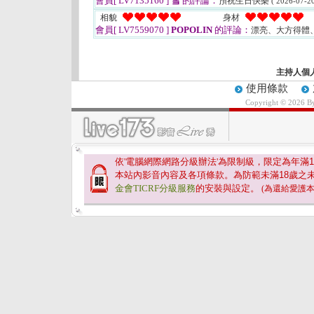
會員[ LV7135160 ]
雪
的評論：
預祝生日快樂
( 2026-07-20
相貌
身材
會員[ LV7559070 ]
POPOLIN
的評論：
漂亮、大方得體
主持人個
使用條款
Copyright © 2026 
依'電腦網際網路分級辦法'為限制級，限定為年滿
1
本站內影音內容及各項條款。為防範未滿
18
歲之
金會TICRF分級服務
的安裝與設定。
(為還給愛護