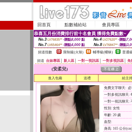
回首頁
點數補給站
會員專區
恭喜五月份消費排行前十名會員 獲得免費點數~
No.3
No.4
-贈點
8,000
點
-贈點
7,0
LV76835**
LV27620**
No.7
No.8
-贈點
4,000
點
-贈點
3,
LV65464**
LV76847**
頻道指數
限制級(火辣)
輔導級(曖昧)
普通級
頻道
台妹專區
│
新人區
│
一對一視訊區
│
一對多視訊區
│
免
(安柔兒)
進入包廂
送禮
給主
免費文字聊天: 
一對多視訊聊天: 每
一對一視訊聊天: 
性別: 女性
年齡: 20 歲
血型:
身高: 165 公分(cm