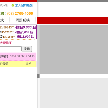
方式
問題反映
-贈點
9,000
點
LV59343**
6
-贈點
5,000
點
LV77023**
10
-贈點
1,000
點
LV71888**
收費排序
 : 2026-08-09 17:50:13
的最愛
說明