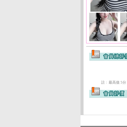
註﹕最高值 5分