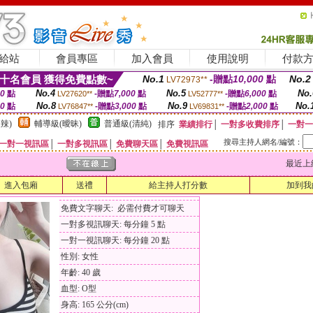
給站
會員專區
加入會員
使用說明
付款
十名會員 獲得免費點數~
No.1
-贈點
10,000
點
No.2
LV72973**
No.4
No.5
No.
00
點
-贈點
7,000
點
-贈點
6,000
點
LV27620**
LV52777**
No.8
No.9
No.
00
點
-贈點
3,000
點
-贈點
2,000
點
LV76847**
LV69831**
辣)
輔導級(曖昧)
普通級(清純)
排序
業績排行
│
一對多收費排序
│
一對一
搜尋主持人網名/編號：
一對一視訊區
│
一對多視訊區
│
免費聊天區
│
免費視訊區
最近上線時間
進入包廂
送禮
給主持人打分數
加到我
免費文字聊天: 必需付費才可聊天
一對多視訊聊天: 每分鐘 5 點
一對一視訊聊天: 每分鐘 20 點
性別: 女性
年齡: 40 歲
血型: O型
身高: 165 公分(cm)