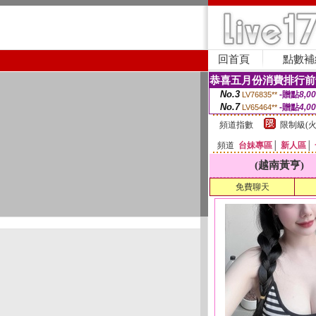
回首頁
點數補
恭喜五月份消費排行前
No.3
-贈點
8,0
LV76835**
No.7
-贈點
4,0
LV65464**
頻道指數
限制級(火
頻道
台妹專區
│
新人區
│
(越南黃亨)
免費聊天