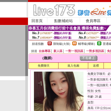
回首頁
點數補給站
會員專區
恭喜五月份消費排行前十名會員 獲得免費點數~
No.3
No.4
-贈點
8,000
點
-贈點
7,0
LV76835**
LV27620**
No.7
No.8
-贈點
4,000
點
-贈點
3,
LV65464**
LV76847**
頻道指數
限制級(火辣)
輔導級(曖昧)
普通級
頻道
台妹專區
│
新人區
│
一對一視訊區
│
一對多視訊區
│
免
(嫵媚)
免費聊天
進入包廂
送禮
免費文字聊天: 
一對多視訊聊天: 每
一對一視訊聊天: 每
性別: 女性
年齡: 28 歲
血型:
身高: 159 公分(cm