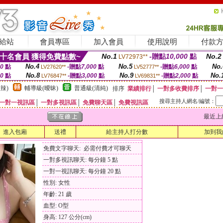
給站
會員專區
加入會員
使用說明
付款
十名會員 獲得免費點數~
No.1
-贈點
10,000
點
No.2
LV72973**
No.4
No.5
No.
00
點
-贈點
7,000
點
-贈點
6,000
點
LV27620**
LV52777**
No.8
No.9
No.
00
點
-贈點
3,000
點
-贈點
2,000
點
LV76847**
LV69831**
辣)
輔導級(曖昧)
普通級(清純)
排序
業績排行
│
一對多收費排序
│
一對一
搜尋主持人網名/編號：
一對一視訊區
│
一對多視訊區
│
免費聊天區
│
免費視訊區
最近上線時間
進入包廂
送禮
給主持人打分數
加到我
免費文字聊天: 必需付費才可聊天
一對多視訊聊天: 每分鐘 5 點
一對一視訊聊天: 每分鐘 20 點
性別: 女性
年齡: 21 歲
血型: O型
身高: 127 公分(cm)