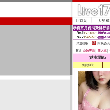
回首頁
點數補
恭喜五月份消費排行前
No.3
-贈點
8,0
LV76835**
No.7
-贈點
4,0
LV65464**
頻道指數
限制級(火
頻道
台妹專區
│
新人區
│
(越南潭龍)
免費聊天