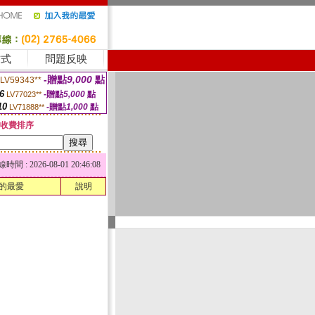
方式
問題反映
-贈點
9,000
點
LV59343**
6
-贈點
5,000
點
LV77023**
10
-贈點
1,000
點
LV71888**
收費排序
 : 2026-08-01 20:46:08
的最愛
說明