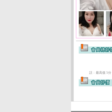
註﹕最高值 5分