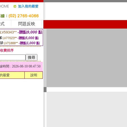
方式
問題反映
-贈點
9,000
點
LV59343**
6
-贈點
5,000
點
LV77023**
10
-贈點
1,000
點
LV71888**
收費排序
 : 2026-08-10 08:47:50
的最愛
說明