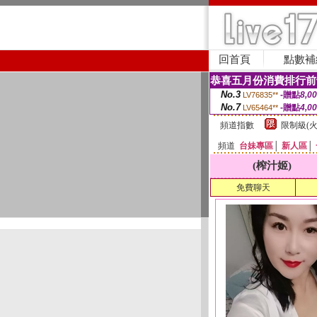
回首頁
點數補
恭喜五月份消費排行前
No.3
-贈點
8,0
LV76835**
No.7
-贈點
4,0
LV65464**
頻道指數
限制級(火
頻道
台妹專區
│
新人區
│
(榨汁姬)
免費聊天