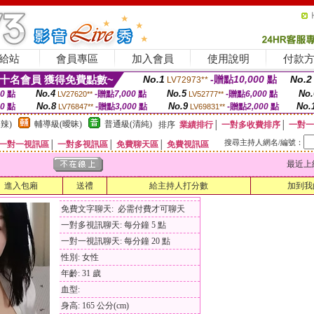
給站
會員專區
加入會員
使用說明
付款
十名會員 獲得免費點數~
No.1
-贈點
10,000
點
No.2
LV72973**
No.4
No.5
No.
00
點
-贈點
7,000
點
-贈點
6,000
點
LV27620**
LV52777**
No.8
No.9
No.
00
點
-贈點
3,000
點
-贈點
2,000
點
LV76847**
LV69831**
辣)
輔導級(曖昧)
普通級(清純)
排序
業績排行
│
一對多收費排序
│
一對一
搜尋主持人網名/編號：
一對一視訊區
│
一對多視訊區
│
免費聊天區
│
免費視訊區
最近上線時間
進入包廂
送禮
給主持人打分數
加到我
免費文字聊天: 必需付費才可聊天
一對多視訊聊天: 每分鐘 5 點
一對一視訊聊天: 每分鐘 20 點
性別: 女性
年齡: 31 歲
血型:
身高: 165 公分(cm)