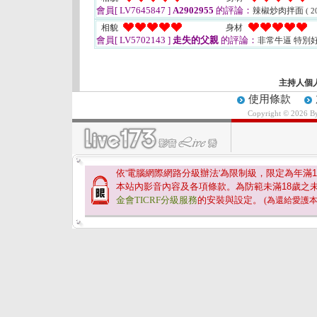
會員[ LV7645847 ]
A2902955
的評論：
辣椒炒肉拌面
( 2
相貌
身材
會員[ LV5702143 ]
走失的父親
的評論：
非常牛逼 特別
主持人個
使用條款
Copyright © 2026 
依'電腦網際網路分級辦法'為限制級，限定為年滿
1
本站內影音內容及各項條款。為防範未滿
18
歲之
金會TICRF分級服務
的安裝與設定。
(為還給愛護