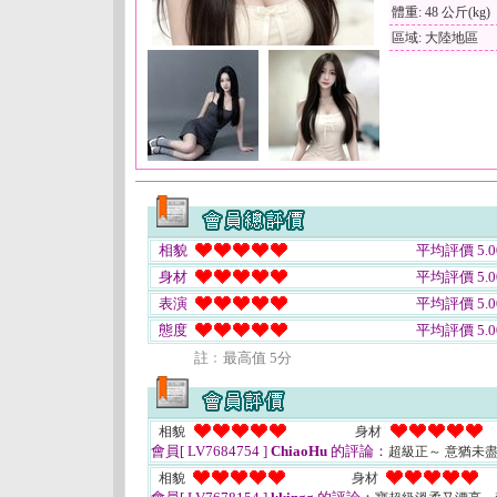
體重: 48 公斤(kg)
區域: 大陸地區
相貌
平均評價 5.0
身材
平均評價 5.0
表演
平均評價 5.0
態度
平均評價 5.0
註﹕最高值 5分
相貌
身材
會員[ LV7684754 ]
ChiaoHu
的評論：
超級正～ 意猶未
相貌
身材