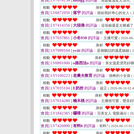
會員[ LV7678154 ]
kkingg
的評論：
寶超級溫柔又漂亮。
相貌
身材
會員[ LV6872950 ]
落宇
的評論：
留給我好奇心的女人
( 
相貌
身材
會員[ LV7414356 ]
大頭佛
的評論：
這張臉還是太權威
相貌
身材
會員[ LV7037861 ]
小冬930
的評論：
主播可愛
( 2026-06-
相貌
身材
會員[ LV7699104 ]
yciii
的評論：
是個聽話的溫柔姊姊
( 
相貌
身材
會員[ LV6891000 ]
o路西法o
的評論：
美女溫柔漂亮好聊
相貌
身材
會員[ LV5100223 ]
老農夫教育
的評論：
很棒的小女孩
(
相貌
身材
會員[ LV7035104 ]
E奶控
的評論：
超正
( 2026-06-16 02:4
相貌
身材
會員[ LV7614280 ]
楠木桃
的評論：
主播很可愛，聲音
相貌
身材
會員[ LV1842385 ]
囉哩
的評論：
完美女人 電眼滿分
( 20
相貌
身材
會員[ LV7426990 ]
有料6
的評論：
有料?
( 2026-06-13 01:
相貌
身材