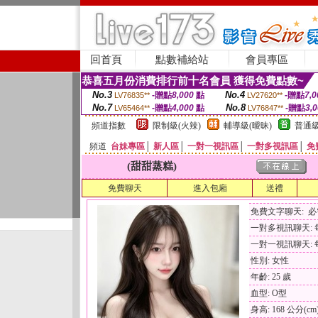
回首頁
點數補給站
會員專區
恭喜五月份消費排行前十名會員 獲得免費點數~
No.3
No.4
-贈點
8,000
點
-贈點
7,0
LV76835**
LV27620**
No.7
No.8
-贈點
4,000
點
-贈點
3,
LV65464**
LV76847**
頻道指數
限制級(火辣)
輔導級(曖昧)
普通級
頻道
台妹專區
│
新人區
│
一對一視訊區
│
一對多視訊區
│
免
(甜甜蒸糕)
免費聊天
進入包廂
送禮
免費文字聊天: 
一對多視訊聊天: 每
一對一視訊聊天: 每
性別: 女性
年齡: 25 歲
血型: O型
身高: 168 公分(cm