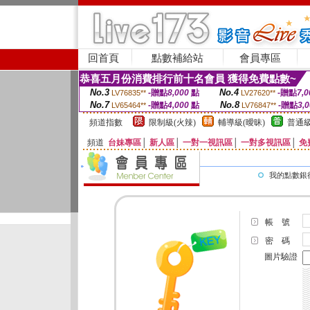
回首頁
點數補給站
會員專區
恭喜五月份消費排行前十名會員 獲得免費點數~
No.3
No.4
-贈點
8,000
點
-贈點
7,0
LV76835**
LV27620**
No.7
No.8
-贈點
4,000
點
-贈點
3,
LV65464**
LV76847**
頻道指數
限制級(火辣)
輔導級(曖昧)
普通級
頻道
台妹專區
│
新人區
│
一對一視訊區
│
一對多視訊區
│
免
我的點數銀
帳 號
密 碼
圖片驗證