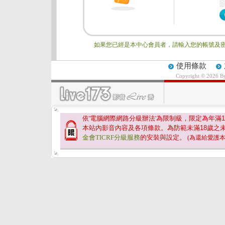
如果您已經是本中心會員者，請輸入您的帳號及密
使用條款
Copyright © 2026 
依'電腦網際網路分級辦法'為限制級，限定為年滿
1
本站內影音內容及各項條款。為防範未滿
18
歲之
金會TICRF分級服務
的安裝與設定。
(為還給愛護