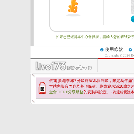
如果您已經是本中心會員者，請輸入您的帳號及密
使用條款
Copyright © 2026 
依'電腦網際網路分級辦法'為限制級，限定為年滿
1
本站內影音內容及各項條款。為防範未滿
18
歲之
金會TICRF分級服務
的安裝與設定。
(為還給愛護