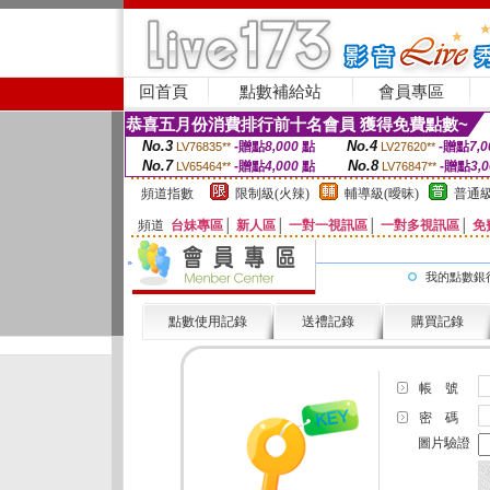
回首頁
點數補給站
會員專區
恭喜五月份消費排行前十名會員 獲得免費點數~
No.3
No.4
-贈點
8,000
點
-贈點
7,0
LV76835**
LV27620**
No.7
No.8
-贈點
4,000
點
-贈點
3,
LV65464**
LV76847**
頻道指數
限制級(火辣)
輔導級(曖昧)
普通級
頻道
台妹專區
│
新人區
│
一對一視訊區
│
一對多視訊區
│
免
我的點數銀
點數使用記錄
送禮記錄
購買記錄
帳 號
密 碼
圖片驗證