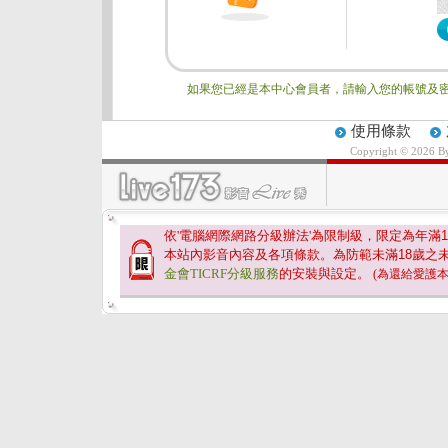
如果您已經是本中心會員者，請輸入您的帳號及密
使用條款
Copyright © 2026 
依'電腦網際網路分級辦法'為限制級，限定為年滿
1
本站內影音內容及各項條款。為防範未滿
18
歲之
金會TICRF分級服務
的安裝與設定。
(為還給愛護