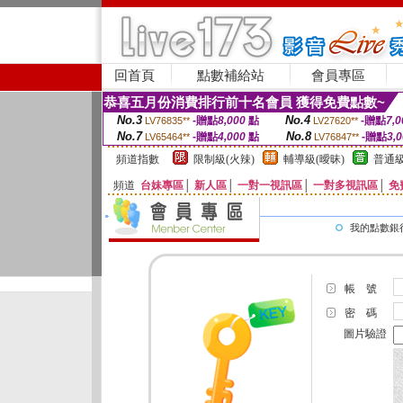
回首頁
點數補給站
會員專區
恭喜五月份消費排行前十名會員 獲得免費點數~
No.3
No.4
-贈點
8,000
點
-贈點
7,0
LV76835**
LV27620**
No.7
No.8
-贈點
4,000
點
-贈點
3,
LV65464**
LV76847**
頻道指數
限制級(火辣)
輔導級(曖昧)
普通級
頻道
台妹專區
│
新人區
│
一對一視訊區
│
一對多視訊區
│
免
我的點數銀
帳 號
密 碼
圖片驗證